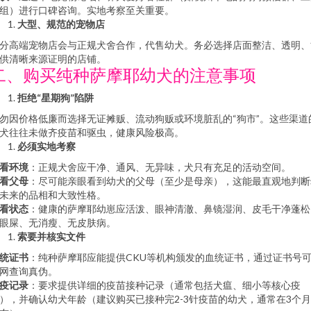
组）进行口碑咨询。实地考察至关重要。
大型、规范的宠物店
分高端宠物店会与正规犬舍合作，代售幼犬。务必选择店面整洁、透明、
供清晰来源证明的店铺。
二、购买纯种萨摩耶幼犬的注意事项
拒绝“星期狗”陷阱
勿因价格低廉而选择无证摊贩、流动狗贩或环境脏乱的“狗市”。这些渠道
犬往往未做齐疫苗和驱虫，健康风险极高。
必须实地考察
看环境
：正规犬舍应干净、通风、无异味，犬只有充足的活动空间。
看父母
：尽可能亲眼看到幼犬的父母（至少是母亲），这能最直观地判断
未来的品相和大致性格。
看状态
：健康的萨摩耶幼崽应活泼、眼神清澈、鼻镜湿润、皮毛干净蓬松
眼屎、无消瘦、无皮肤病。
索要并核实文件
统证书
：纯种萨摩耶应能提供CKU等机构颁发的血统证书，通过证书号
网查询真伪。
疫记录
：要求提供详细的疫苗接种记录（通常包括犬瘟、细小等核心疫
），并确认幼犬年龄（建议购买已接种完2-3针疫苗的幼犬，通常在3个