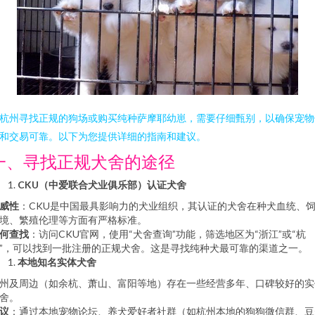
杭州寻找正规的狗场或购买纯种萨摩耶幼崽，需要仔细甄别，以确保宠物
和交易可靠。以下为您提供详细的指南和建议。
一、寻找正规犬舍的途径
CKU（中爱联合犬业俱乐部）认证犬舍
威性
：CKU是中国最具影响力的犬业组织，其认证的犬舍在种犬血统、
境、繁殖伦理等方面有严格标准。
何查找
：访问CKU官网，使用“犬舍查询”功能，筛选地区为“浙江”或“杭
”，可以找到一批注册的正规犬舍。这是寻找纯种犬最可靠的渠道之一。
本地知名实体犬舍
州及周边（如余杭、萧山、富阳等地）存在一些经营多年、口碑较好的实
舍。
议
：通过本地宠物论坛、养犬爱好者社群（如杭州本地的狗狗微信群、豆