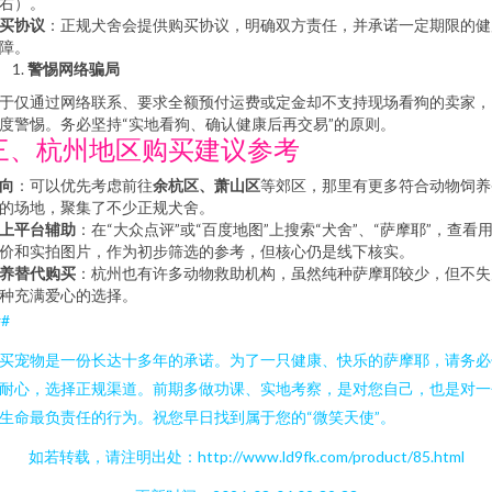
右）。
买协议
：正规犬舍会提供购买协议，明确双方责任，并承诺一定期限的健
障。
警惕网络骗局
于仅通过网络联系、要求全额预付运费或定金却不支持现场看狗的卖家，
度警惕。务必坚持“实地看狗、确认健康后再交易”的原则。
三、杭州地区购买建议参考
向
：可以优先考虑前往
余杭区、萧山区
等郊区，那里有更多符合动物饲养
的场地，聚集了不少正规犬舍。
上平台辅助
：在“大众点评”或“百度地图”上搜索“犬舍”、“萨摩耶”，查看
价和实拍图片，作为初步筛选的参考，但核心仍是线下核实。
养替代购买
：杭州也有许多动物救助机构，虽然纯种萨摩耶较少，但不失
种充满爱心的选择。
##
买宠物是一份长达十多年的承诺。为了一只健康、快乐的萨摩耶，请务必
耐心，选择正规渠道。前期多做功课、实地考察，是对您自己，也是对一
生命最负责任的行为。祝您早日找到属于您的“微笑天使”。
如若转载，请注明出处：http://www.ld9fk.com/product/85.html